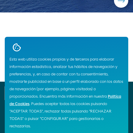
Home
Productos
Militares
Esta web utiliza cookies propias y de terceros para elaborar
información estadística, analizar tus hábitos de navegación y
preferencias, y, en caso de contar con tu consentimiento,
mostrarte publicidad en base a un perfil elaborado con los datos
de navegación (por ejemplo, páginas visitadas) o
E-mail
proporcionados. Encuentra más información en nuestra
Política
de Cookies
. Puedes aceptar todas las cookies pulsando
"ACEPTAR TODAS", rechazar todas pulsando "RECHAZAR
TODAS" o pulsar "CONFIGURAR" para gestionarlas o
¡Siguenos!
rechazarlas.
ENLACES DE INTERÉS